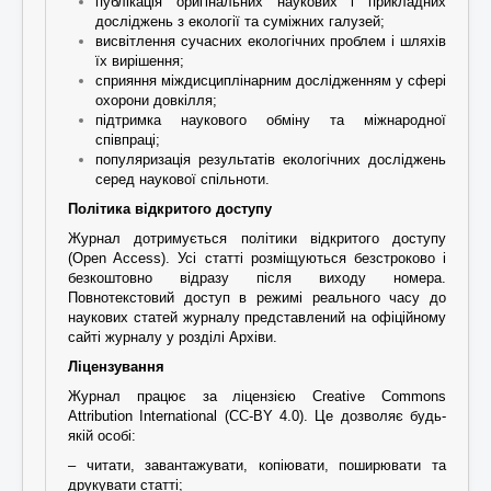
публікація оригінальних наукових і прикладних
досліджень з екології та суміжних галузей;
висвітлення сучасних екологічних проблем і шляхів
їх вирішення;
сприяння міждисциплінарним дослідженням у сфері
охорони довкілля;
підтримка наукового обміну та міжнародної
співпраці;
популяризація результатів екологічних досліджень
серед наукової спільноти.
Політика відкритого доступу
Журнал дотримується політики відкритого доступу
(Open Access). Усі статті розміщуються безстроково і
безкоштовно відразу після виходу номера.
Повнотекстовий доступ в режимі реального часу до
наукових статей журналу представлений на офіційному
сайті журналу у розділі Архіви.
Ліцензування
Журнал працює за ліцензією
Creative Commons
Attribution International (CC-BY 4.0)
. Це дозволяє будь-
якій особі:
– читати, завантажувати, копіювати, поширювати та
друкувати статті;