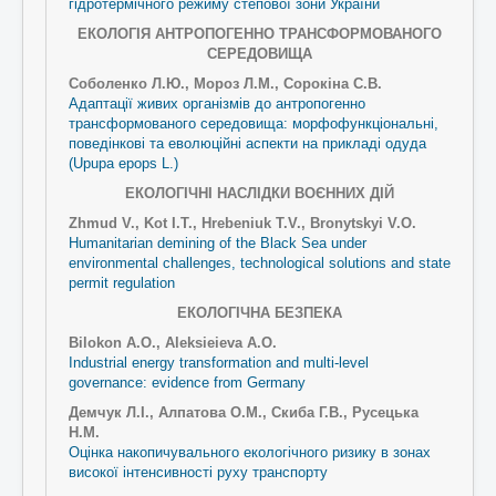
гідротермічного режиму степової зони України
ЕКОЛОГІЯ АНТРОПОГЕННО ТРАНСФОРМОВАНОГО
СЕРЕДОВИЩА
Соболенко Л.Ю., Мороз Л.М., Сорокіна С.В.
Адаптації живих організмів до антропогенно
трансформованого середовища: морфофункціональні,
поведінкові та еволюційні аспекти на прикладі одуда
(Upupa epops L.)
ЕКОЛОГІЧНІ НАСЛІДКИ ВОЄННИХ ДІЙ
Zhmud V., Kot I.T., Hrebeniuk T.V., Bronytskyi V.O.
Humanitarian demining of the Black Sea under
environmental challenges, technological solutions and state
permit regulation
ЕКОЛОГІЧНА БЕЗПЕКА
Bilokon A.О., Aleksieieva A.О.
Industrial energy transformation and multi-level
governance: evidence from Germany
Демчук Л.І., Алпатова О.М., Скиба Г.В., Русецька
Н.М.
Оцінка накопичувального екологічного ризику в зонах
високої інтенсивності руху транспорту