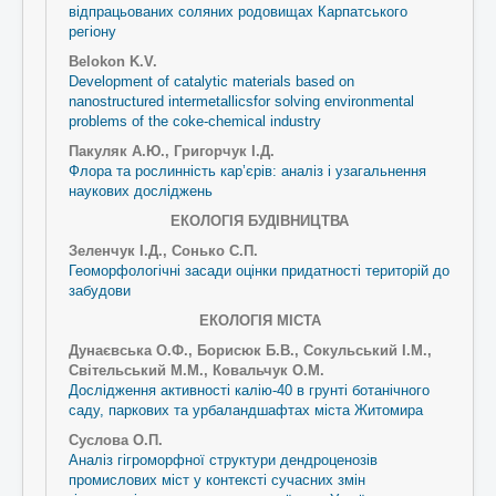
відпрацьованих соляних родовищах Карпатського
регіону
Belokon K.V.
Development of catalytic materials based on
nanostructured intermetallicsfor solving environmental
problems of the coke-chemical industry
Пакуляк А.Ю., Григорчук І.Д.
Флора та рослинність кар’єрів: аналіз і узагальнення
наукових досліджень
ЕКОЛОГІЯ БУДІВНИЦТВА
Зеленчук І.Д., Сонько С.П.
Геоморфологічні засади оцінки придатності територій до
забудови
ЕКОЛОГІЯ МІСТА
Дунаєвська О.Ф., Борисюк Б.В., Сокульський І.М.,
Світельський М.М., Ковальчук О.М.
Дослідження активності калію-40 в грунті ботанічного
саду, паркових та урбаландшафтах міста Житомира
Суслова О.П.
Аналіз гігроморфної структури дендроценозів
промислових міст у контексті сучасних змін