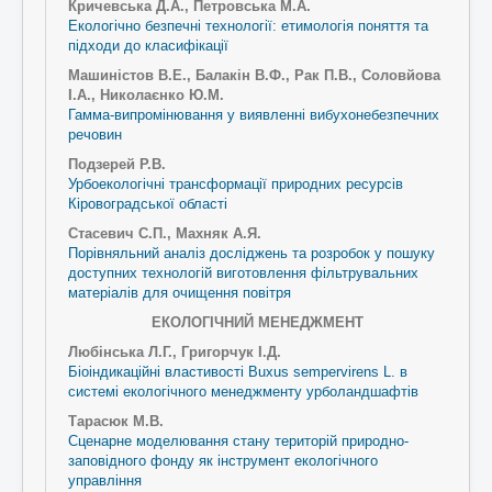
Кричевська Д.А., Петровська М.А.
Екологічно безпечні технології: етимологія поняття та
підходи до класифікації
Машиністов В.Е., Балакін В.Ф., Рак П.В., Соловйова
І.А., Николаєнко Ю.М.
Гамма-випромінювання у виявленні вибухонебезпечних
речовин
Подзерей Р.В.
Урбоекологічні трансформації природних ресурсів
Кіровоградської області
Стасевич С.П., Махняк А.Я.
Порівняльний аналіз досліджень та розробок у пошуку
доступних технологій виготовлення фільтрувальних
матеріалів для очищення повітря
ЕКОЛОГІЧНИЙ МЕНЕДЖМЕНТ
Любінська Л.Г., Григорчук І.Д.
Біоіндикаційні властивості Buxus sempervirens L. в
системі екологічного менеджменту урболандшафтів
Тарасюк М.В.
Сценарне моделювання стану територій природно-
заповідного фонду як інструмент екологічного
управління