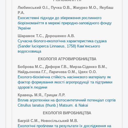
Любинський О.І., Пучка О.В., Жмурко М.О., Якубаш
Р.А.
Екосистемні підходи до збереження рослинного
біорізноманіття в мережі природно-заповідного фонду
України
Шарамок Т.С., Дорошенко А.В.
Сучасна біолого-екологічна характеристика судака
(Sander lucioperca Linnaeus, 1758) Кам’янського
водосховища
ЕКОЛОГІЯ АГРОВИРОБНИЦТВА
Боброва М.С., Дефорж Г.В., Мирза-Сіденко В.М.,
Найдьонова Г.Г., Ларичева О.М., Цвях О.О.
Еколого-біохімічна стійкість насіннєвого матеріалу як
фактор формування якості агропродукції та підтримки
здоров’я людини
Кравець М.Я., Грицак Л.Р.
Вплив агротехніки на фотосинтетичний потенціал сортів
Citrullus lanatus (thunb.) Matsum. & Nakai
ЕКОЛОГІЯ ВИРОБНИЦТВА
Багрій С.М., Новосільський М.В.
Екологічні проблеми та результати їх дослідження на