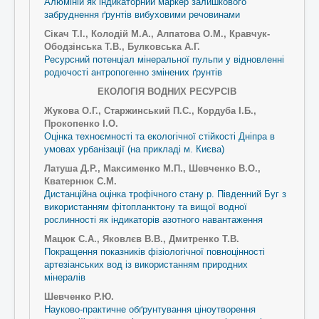
Алюміній як індикаторний маркер залишкового
забруднення ґрунтів вибуховими речовинами
Сікач Т.І., Колодій М.А., Алпатова О.М., Кравчук-
Ободзінська Т.В., Булковська А.Г.
Ресурсний потенціал мінеральної пульпи у відновленні
родючості антропогенно змінених ґрунтів
ЕКОЛОГІЯ ВОДНИХ РЕСУРСІВ
Жукова О.Г., Старжинський П.С., Кордуба І.Б.,
Прокопенко І.О.
Оцінка техноємності та екологічної стійкості Дніпра в
умовах урбанізації (на прикладі м. Києва)
Латуша Д.Р., Максименко М.П., Шевченко В.О.,
Кватернюк С.М.
Дистанційна оцінка трофічного стану р. Південний Буг з
використанням фітопланктону та вищої водної
рослинності як індикаторів азотного навантаження
Мацюк С.А., Яковлєв В.В., Дмитренко Т.В.
Покращення показників фізіологічної повноцінності
артезіанських вод із використанням природних
мінералів
Шевченко Р.Ю.
Науково-практичне обґрунтування ціноутворення