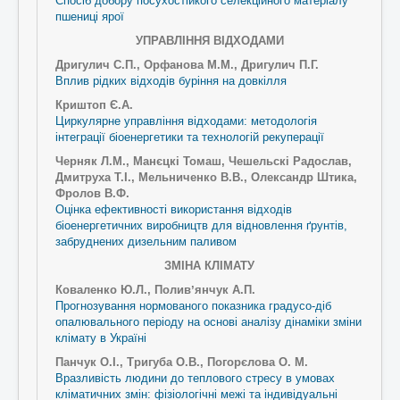
Спосіб добору посухостійкого селекційного матеріалу
пшениці ярої
УПРАВЛІННЯ ВІДХОДАМИ
Дригулич С.П., Орфанова М.М., Дригулич П.Г.
Вплив рідких відходів буріння на довкілля
Криштоп Є.А.
Циркулярне управління відходами: методологія
інтеграції біоенергетики та технологій рекуперації
Черняк Л.М., Манєцкі Томаш, Чешельскі Радослав,
Дмитруха Т.І., Мельниченко В.В., Олександр Штика,
Фролов В.Ф.
Оцінка ефективності використання відходів
біоенергетичних виробництв для відновлення ґрунтів,
забруднених дизельним паливом
ЗМІНА КЛІМАТУ
Коваленко Ю.Л., Поливʼянчук А.П.
Прогнозування нормованого показника градусо-діб
опалювального періоду на основі аналізу дінаміки зміни
клімату в Україні
Панчук О.І., Тригуба О.В., Погорєлова О. М.
Вразливість людини до теплового стресу в умовах
кліматичних змін: фізіологічні межі та індивідуальні