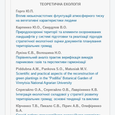
ТЕОРЕТИЧНА ЕКОЛОГІЯ
Горго Ю.П.
Вплив низькочастотних флуктуацій атмосферного тиску
на вегетативні характеристики людини
Карпенко Ю.О., Свердлов В.О.
Природоохоронні території та елементи охоронюваних
ландшафтів у системі підготовки та реалізації підходів
стратегічної екологічної оцінки документів планування
територіальних громад
Лукіна Є.В., Волошина Н.О.
Порівняльний аналіз практик верифікація викидів
парникових газів та перспективи гармонізації
Piddubna A.M., Pankova S.O., Matusiak M.V.
Scientific and practical aspects of the reconstruction of
green plantings in the “Podillia” Botanical Garden of
Vinnytsia National Agrarian University
Спрягайло О.А., Спрягайло О.В., Лавріненко К.В.
Інтеграція екологічної складової у стратегії розвитку
територіальних громад: основні тенденції та виклики
Юрченко Т.В., Пикало С.В., Пірич А.В., Олефіренко
Б.А.