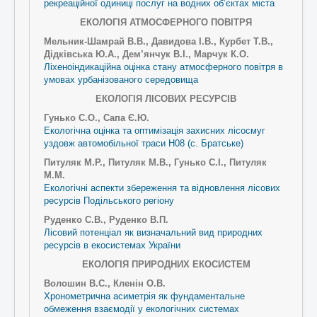
рекреаційної одиниці послуг на водних об’єктах міста
ЕКОЛОГІЯ АТМОСФЕРНОГО ПОВІТРЯ
Мельник-Шамрай В.В., Давидова І.В., Курбет Т.В.,
Дідківська Ю.А., Дем’янчук В.І., Марчук К.О.
Ліхеноіндикаційна оцінка стану атмосферного повітря в
умовах урбанізованого середовища
ЕКОЛОГІЯ ЛІСОВИХ РЕСУРСІВ
Гунько C.О., Сапа Є.Ю.
Екологічна оцінка та оптимізація захисних лісосмуг
уздовж автомобільної траси Н08 (с. Братське)
Питуляк М.Р., Питуляк М.В., Гунько С.І., Питуляк
М.М.
Екологічні аспекти збереження та відновлення лісових
ресурсів Подільського регіону
Руденко С.В., Руденко В.П.
Лісовий потенціал як визначальний вид природних
ресурсів в екосистемах України
ЕКОЛОГІЯ ПРИРОДНИХ ЕКОСИСТЕМ
Волошин В.С., Кленін О.В.
Хронометрична асиметрія як фундаментальне
обмеження взаємодії у екологічних системах