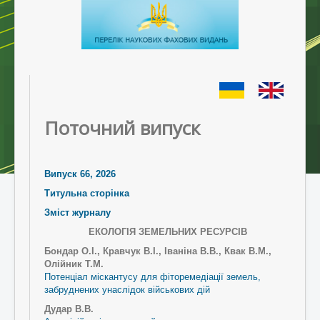
Поточний випуск
Випуск 66, 2026
Титульна сторінка
Зміст журналу
ЕКОЛОГІЯ ЗЕМЕЛЬНИХ РЕСУРСІВ
Бондар О.І., Кравчук В.І., Іваніна В.В., Квак В.М.,
Олійник Т.М.
Потенціал міскантусу для фіторемедіації земель,
забруднених унаслідок військових дій
Дудар В.В.