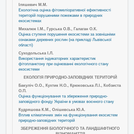
Іляшевич М.М.
Екологічна оцінка фітомеліоративної ефективності
територій порушеними пожежами в природних
екосистемах
Михалюк І.М., Гурська О.В., Галаган О.К.
Оцінка ступеня порушення екосистеми за зовнішніми
ознаками деревних рослин (на прикладі Львівської
області)
Суходольська І.Л.
Використання індикаторних характеристик
фітопланктону при оцінюванні екологічного стану
екосистеми
ЕКОЛОГІЯ ПРИРОДНО-ЗАПОВІДНИХ ТЕРИТОРІЙ
Бакуліч О.О., Кухтик Н.О., Крюковська Л.І., Кобзиста
О.П.
Оцінка функціонування та збереження природно-
заповідного фонду України в умовах воєнного стану
Кудряшова К.М., Олішевська Ю.А.
Вплив кліматичних змін на функціонування екосистем
природно-заповідних територій
ЗБЕРЕЖЕННЯ БІОЛОГІЧНОГО
ТА ЛАНДШАФТНОГО
РІЗНОМАНІТТЯ