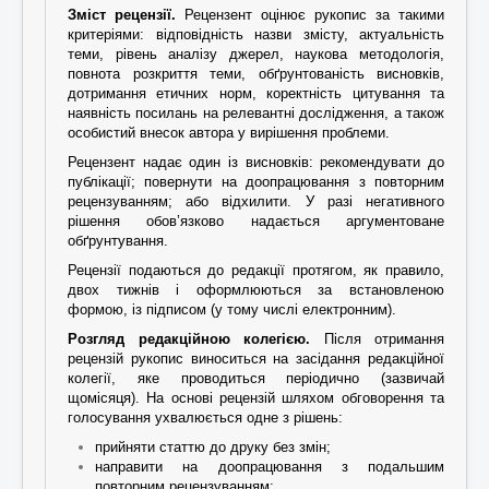
Зміст рецензії.
Рецензент оцінює рукопис за такими
критеріями: відповідність назви змісту, актуальність
теми, рівень аналізу джерел, наукова методологія,
повнота розкриття теми, обґрунтованість висновків,
дотримання етичних норм, коректність цитування та
наявність посилань на релевантні дослідження, а також
особистий внесок автора у вирішення проблеми.
Рецензент надає один із висновків: рекомендувати до
публікації; повернути на доопрацювання з повторним
рецензуванням; або відхилити. У разі негативного
рішення обов’язково надається аргументоване
обґрунтування.
Рецензії подаються до редакції протягом, як правило,
двох тижнів і оформлюються за встановленою
формою, із підписом (у тому числі електронним).
Розгляд редакційною колегією.
Після отримання
рецензій рукопис виноситься на засідання редакційної
колегії, яке проводиться періодично (зазвичай
щомісяця). На основі рецензій шляхом обговорення та
голосування ухвалюється одне з рішень:
прийняти статтю до друку без змін;
направити на доопрацювання з подальшим
повторним рецензуванням;