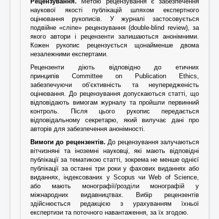
Рецензування.
Метою рецензування є забезпечення
наукової якості публікацій шляхом експертного
оцінювання рукописів. У журналі застосовується
подвійне «сліпе» рецензування (double-blind review), за
якого автори і рецензенти залишаються анонімними.
Кожен рукопис рецензується щонайменше двома
незалежними експертами.
Рецензенти діють відповідно до етичних
принципів
Committee on Publication Ethics
,
забезпечуючи об’єктивність та неупередженість
оцінювання. До рецензування допускаються статті, що
відповідають вимогам журналу та пройшли первинний
контроль. Після цього рукопис передається
відповідальному секретарю, який вилучає дані про
авторів для забезпечення анонімності.
Вимоги до рецензентів.
До рецензування залучаються
вітчизняні та іноземні науковці, які мають відповідні
публікації за тематикою статті, зокрема не менше однієї
публікації за останні три роки у фахових виданнях або
виданнях, індексованих у Scopus чи Web of Science,
або мають монографії/розділи монографій у
міжнародних видавництвах. Вибір рецензентів
здійснюється редакцією з урахуванням їхньої
експертизи та поточного навантаження, за їх згодою.